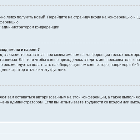
ожно легко получить новый. Перейдите на страницу входа на конференцию и 
онференцию.
 с администратором конференции.
ввод имени и пароля?
я
, вы сможете оставаться под своим именем на конференции только некоторо
й записью. Для того чтобы вам не приходилось вводить имя пользователя и 
е рекомендуется делать это на общедоступном компьютере, например в библио
 администратор отключил эту функцию.
ляют вам оставаться авторизованным на этой конференции, а также выполняю
ючена администратором. Если вы испытываете трудности со входом или выхо