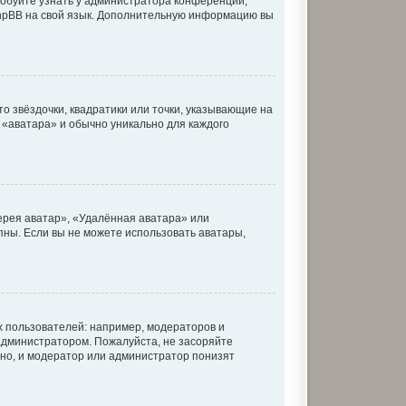
робуйте узнать у администратора конференции,
 phpBB на свой язык. Дополнительную информацию вы
о звёздочки, квадратики или точки, указывающие на
к «аватара» и обычно уникально для каждого
ерея аватар», «Удалённая аватара» или
упны. Если вы не можете использовать аватары,
 пользователей: например, модераторов и
администратором. Пожалуйста, не засоряйте
но, и модератор или администратор понизят