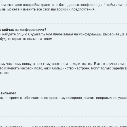
ем, все ваши настройки хранятся в базе данных конференции. Чтобы измени
ам вы можете изменить все свои настройки и предпочтения.
то сейчас на конференции»?
вы найдёте опцию
Скрывать моё пребывание на конференции
. Выберите
Да
,
 будете скрытым пользователем.
у часовому поясу, а не к тому, в котором находитесь вы. В этом случае измен
, что изменять часовой пояс, как и большинство настроек, могут только зарег
ь это.
авильное!
ояс, но время отображается по-прежнему неверное, значит, неправильно уста