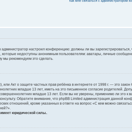
Как мне связаться с администратором к
 как администратор настроил конференцию: должны ли вы зарегистрироваться,
 которые недоступны анонимным пользователям: аватары, личные сообщения, 
ому мы рекомендуем это сделать.
1998), или Акт о защите частных прав ребёнка в интернете от 1998 г. — это за
олетних младше 13 лет, иметь на это письменное согласие родителей. Допу
вершеннолетних младше 13 лет. Если вы не уверены, применимо ли это к ва
онсульту. Обратите внимание, что phpBB Limited администрация данной кон
ских отношений, кроме указанных в ответе на вопрос «С кем можно связатьс
ией?».
е имеет юридической силы.
.