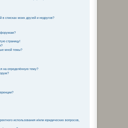
й в списках моих друзей и недругов?
и форумам?
тую страницу!
и?
ные мной темы?
ся на определённую тему?
форум?
ференции?
ректного использования и/или юридических вопросов,