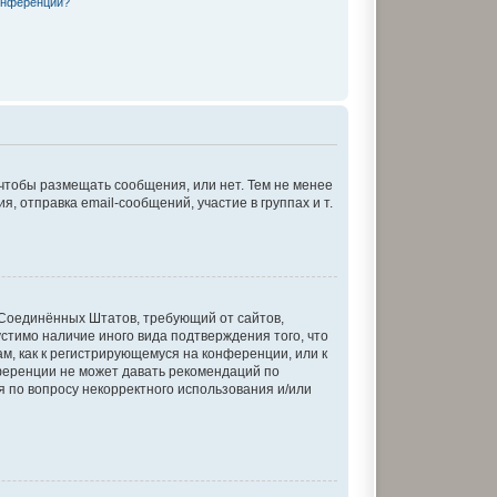
онференции?
 чтобы размещать сообщения, или нет. Тем не менее
отправка email-сообщений, участие в группах и т.
кон Соединённых Штатов, требующий от сайтов,
стимо наличие иного вида подтверждения того, что
м, как к регистрирующемуся на конференции, или к
ференции не может давать рекомендаций по
я по вопросу некорректного использования и/или