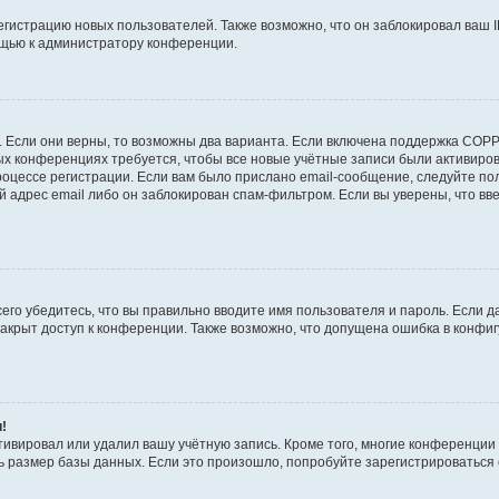
истрацию новых пользователей. Также возможно, что он заблокировал ваш I
ощью к администратору конференции.
!
 Если они верны, то возможны два варианта. Если включена поддержка COPPA
рых конференциях требуется, чтобы все новые учётные записи были активир
роцессе регистрации. Если вам было прислано email-сообщение, следуйте п
й адрес email либо он заблокирован спам-фильтром. Если вы уверены, что вв
его убедитесь, что вы правильно вводите имя пользователя и пароль. Если д
закрыт доступ к конференции. Также возможно, что допущена ошибка в конф
и!
тивировал или удалил вашу учётную запись. Кроме того, многие конференци
размер базы данных. Если это произошло, попробуйте зарегистрироваться сн