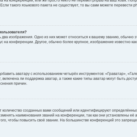
а на конференции, или же просто никто не перевёл phpBB на ваш язык. Поп
. Если такого языкового пакета не существует, то вы сами можете перевести
пользователя?
 два изображения. Одно из них может относиться к вашему званию, обычно эт
тус на конференции. Другое, обычно более крупное, изображение известно ка
обавить аватару с использованием четырёх инструментов: «Граватар», «Гал
 включена ли поддержка аватар, а также какие типы аватар могут быть дост
снения причин.
т количество созданных вами сообщений или идентифицируют определённых
зменять наименования званий на конференции, так как они установлены её 
го, чтобы повысить своё звание. На большинстве конференций это запреще