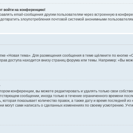
ют войти на конференцию!
равлять email-сообщения другим пользователям через встроенную в конфере
редотвратить злоупотребления почтовой системой анонимными пользователя
пке «Новая тема». Для размещения сообщения в теме щёлкните по кнопке «О
прав доступа находится внизу страниц форума или темы. Например: «Вы мож
?
тором конференции, вы можете редактировать и удалять только свои собств
тствующем сообщении, иногда только в течение ограниченного времени после 
 которая показывает количество правок, а также дату и время последней из 
ни могут сами написать о сделанных изменениях по своему усмотрению. Учти