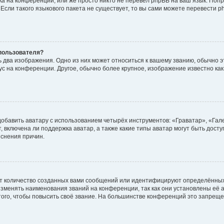
а на конференции, или же просто никто не перевёл phpBB на ваш язык. Поп
. Если такого языкового пакета не существует, то вы сами можете перевести
пользователя?
 два изображения. Одно из них может относиться к вашему званию, обычно эт
тус на конференции. Другое, обычно более крупное, изображение известно ка
обавить аватару с использованием четырёх инструментов: «Граватар», «Гал
 включена ли поддержка аватар, а также какие типы аватар могут быть дост
снения причин.
т количество созданных вами сообщений или идентифицируют определённых
зменять наименования званий на конференции, так как они установлены её 
го, чтобы повысить своё звание. На большинстве конференций это запреще