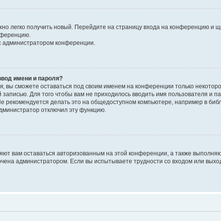
ожно легко получить новый. Перейдите на страницу входа на конференцию и 
онференцию.
 с администратором конференции.
ввод имени и пароля?
я
, вы сможете оставаться под своим именем на конференции только некоторо
й записью. Для того чтобы вам не приходилось вводить имя пользователя и 
е рекомендуется делать это на общедоступном компьютере, например в библио
 администратор отключил эту функцию.
ляют вам оставаться авторизованным на этой конференции, а также выполняю
ючена администратором. Если вы испытываете трудности со входом или выхо