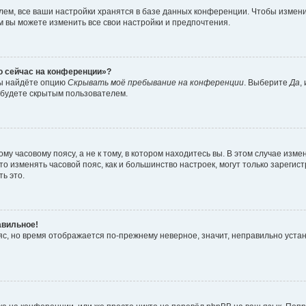
ем, все ваши настройки хранятся в базе данных конференции. Чтобы измени
ам вы можете изменить все свои настройки и предпочтения.
то сейчас на конференции»?
вы найдёте опцию
Скрывать моё пребывание на конференции
. Выберите
Да
,
 будете скрытым пользователем.
у часовому поясу, а не к тому, в котором находитесь вы. В этом случае измен
, что изменять часовой пояс, как и большинство настроек, могут только зарег
ь это.
авильное!
ояс, но время отображается по-прежнему неверное, значит, неправильно уста