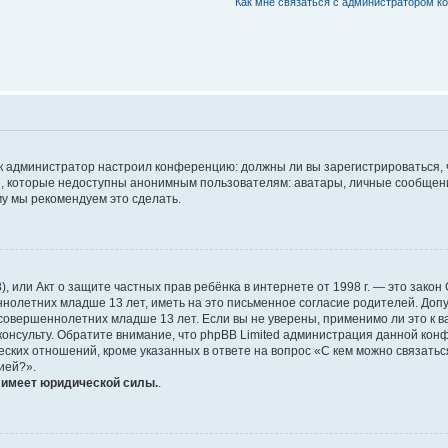
Как мне связаться с администратором к
 как администратор настроил конференцию: должны ли вы зарегистрироваться,
 которые недоступны анонимным пользователям: аватары, личные сообщения, 
ому мы рекомендуем это сделать.
1998), или Акт о защите частных прав ребёнка в интернете от 1998 г. — это за
олетних младше 13 лет, иметь на это письменное согласие родителей. Допу
вершеннолетних младше 13 лет. Если вы не уверены, применимо ли это к ва
онсульту. Обратите внимание, что phpBB Limited администрация данной кон
ских отношений, кроме указанных в ответе на вопрос «С кем можно связатьс
ией?».
е имеет юридической силы.
.