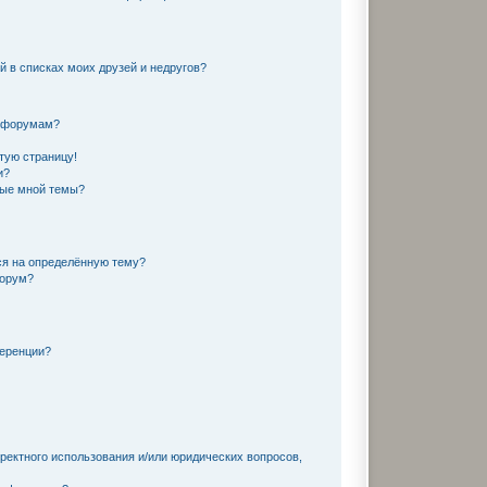
й в списках моих друзей и недругов?
и форумам?
тую страницу!
и?
ные мной темы?
ся на определённую тему?
форум?
ференции?
ректного использования и/или юридических вопросов,