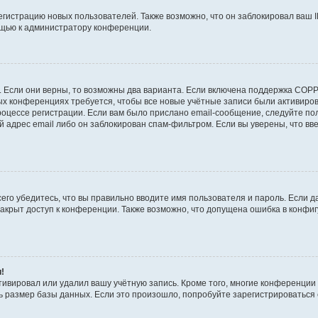
истрацию новых пользователей. Также возможно, что он заблокировал ваш I
ощью к администратору конференции.
!
 Если они верны, то возможны два варианта. Если включена поддержка COPPA
рых конференциях требуется, чтобы все новые учётные записи были активир
роцессе регистрации. Если вам было прислано email-сообщение, следуйте п
й адрес email либо он заблокирован спам-фильтром. Если вы уверены, что вв
его убедитесь, что вы правильно вводите имя пользователя и пароль. Если д
закрыт доступ к конференции. Также возможно, что допущена ошибка в конф
и!
тивировал или удалил вашу учётную запись. Кроме того, многие конференци
размер базы данных. Если это произошло, попробуйте зарегистрироваться сн