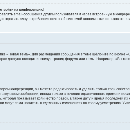
ют войти на конференцию!
равлять email-сообщения другим пользователям через встроенную в конфере
редотвратить злоупотребления почтовой системой анонимными пользователя
пке «Новая тема». Для размещения сообщения в теме щёлкните по кнопке «О
прав доступа находится внизу страниц форума или темы. Например: «Вы мож
?
тором конференции, вы можете редактировать и удалять только свои собств
тствующем сообщении, иногда только в течение ограниченного времени после 
 которая показывает количество правок, а также дату и время последней из 
ни могут сами написать о сделанных изменениях по своему усмотрению. Учти