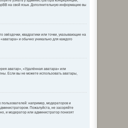
робуйте узнать у администратора конференции,
 phpBB на свой язык. Дополнительную информацию вы
о звёздочки, квадратики или точки, указывающие на
к «аватара» и обычно уникально для каждого
ерея аватар», «Удалённая аватара» или
упны. Если вы не можете использовать аватары,
 пользователей: например, модераторов и
администратором. Пожалуйста, не засоряйте
но, и модератор или администратор понизят