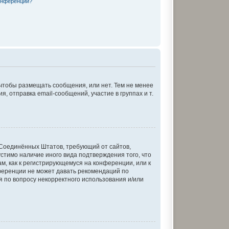
онференции?
 чтобы размещать сообщения, или нет. Тем не менее
отправка email-сообщений, участие в группах и т.
кон Соединённых Штатов, требующий от сайтов,
стимо наличие иного вида подтверждения того, что
м, как к регистрирующемуся на конференции, или к
ференции не может давать рекомендаций по
я по вопросу некорректного использования и/или